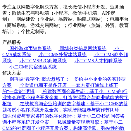
专注互联网数字化解决方案，擅长微信小程序开发。业务涵
盖：微信生态与移动端（小程序、微信/手机端、APP定
制）；网站建设（企业站、品牌站、响应式网站）；电商平台
（商城系统、游戏交易网站）；行业网站（旅游、外贸、教育
培训）；个性定制等。
产品服务
国外游戏币销售系统
同城分类信息网站系统
小二
CMS威客系统
小二CMS外贸建站系统
小二CMS商务邦
系统
小二CMSB2C商城系统
小二CMS人才招聘系统
小二CMS民宿酒店系统
解决方案
别再被“数字化”概念忽悠了：一份给中小企业的务实转型
方案
全渠道电商不是多开店：一套方案打通线上线下
的“一盘货”逻辑
构建数字商会新生态：基于小二CMS的行
业协会联盟小程序开发全案，打造资源聚合与商业赋能的数字
枢纽
在线教育与企业培训的数字基建：基于小二CMS的答
题考试小程序系统开发全案，实现智能组卷与防作弊闭环
知识付费与专家咨询的数字化闭环：基于小二CMS的问答咨
询小程序系统开发全案
私域流量变现新引擎：基于小二
CMS的社群圈子小程序开发方案，构建高活跃、强粘性的数