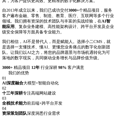
具，为客户提供更高效、更精准的数字化解决方案。
自2013年成立以来，我们已成功交付
3000+
个精品项目，服务
客户遍布金融、零售、制造、教育、医疗、互联网等多个行业
领域。我们拥有资深的技术团队与丰富的实战经验，在
AI智
能应用
、复杂业务建模、高性能架构设计、跨平台开发及企业
级安全保障等方面具备专业能力。
我们相信，AI不是替代人，而是赋能人。选择小二CMS，就
是选择一支懂技术、懂AI、更懂您业务痛点的数字化创新团
队。让我们以AI之力，将您的品牌愿景与市场机遇转化为可
落地的数字现实，共同驱动业务增长与品牌价值升级。
3000+
精品项目
12年
行业深耕
98%
客户满意
我们的优势
01
AI深度融合
大模型+智能自动化
02
十三年深耕
专注高端网站建设
03
全栈技术能力
前后端+跨平台开发
04
资深策划团队
深度洞悉行业需求