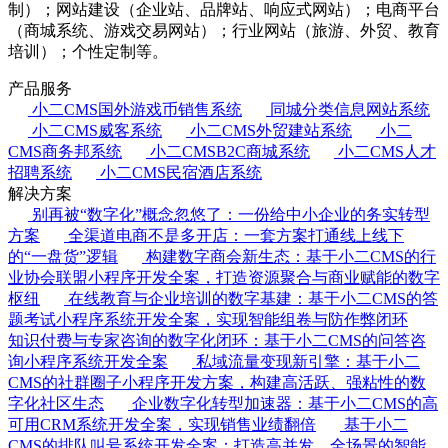
制）；网站建设（企业站、品牌站、响应式网站）；电商平台
（商城系统、游戏交易网站）；行业网站（旅游、外贸、教育
培训）；个性定制等。
产品服务
小二CMS国外游戏币销售系统
同城分类信息网站系统
小二CMS威客系统
小二CMS外贸建站系统
小二
CMS商务邦系统
小二CMSB2C商城系统
小二CMS人才
招聘系统
小二CMS民宿酒店系统
解决方案
别再被“数字化”概念忽悠了：一份给中小企业的务实转型
方案
全渠道电商不是多开店：一套方案打通线上线下
的“一盘货”逻辑
构建数字商会新生态：基于小二CMS的行
业协会联盟小程序开发全案，打造资源聚合与商业赋能的数字
枢纽
在线教育与企业培训的数字基建：基于小二CMS的答
题考试小程序系统开发全案，实现智能组卷与防作弊闭环
知识付费与专家咨询的数字化闭环：基于小二CMS的问答咨
询小程序系统开发全案
私域流量变现新引擎：基于小二
CMS的社群圈子小程序开发方案，构建高活跃、强粘性的数
字化社区生态
企业数字化转型加速器：基于小二CMS的高
可用CRM系统开发全案，实现销售业绩翻倍
基于小二
CMS的排队叫号系统开发全案：打造高并发、全场景的智能