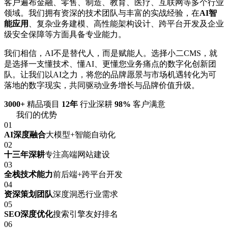
客户遍布金融、零售、制造、教育、医疗、互联网等多个行业
领域。我们拥有资深的技术团队与丰富的实战经验，在
AI智
能应用
、复杂业务建模、高性能架构设计、跨平台开发及企业
级安全保障等方面具备专业能力。
我们相信，AI不是替代人，而是赋能人。选择小二CMS，就
是选择一支懂技术、懂AI、更懂您业务痛点的数字化创新团
队。让我们以AI之力，将您的品牌愿景与市场机遇转化为可
落地的数字现实，共同驱动业务增长与品牌价值升级。
3000+
精品项目
12年
行业深耕
98%
客户满意
我们的优势
01
AI深度融合
大模型+智能自动化
02
十三年深耕
专注高端网站建设
03
全栈技术能力
前后端+跨平台开发
04
资深策划团队
深度洞悉行业需求
05
SEO深度优化
搜索引擎友好排名
06