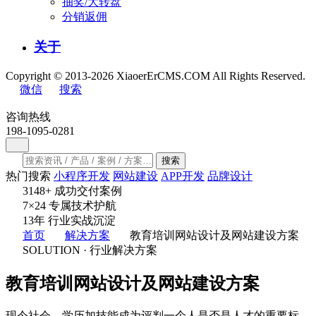
抽奖/大转盘
分销返佣
关于
Copyright © 2013-2026 XiaoerErCMS.COM All Rights Reserved.
微信
搜索
咨询热线
198-1095-0281
搜索
热门搜索
小程序开发
网站建设
APP开发
品牌设计
3148
+
成功交付案例
7×24
专属技术护航
13
年
行业实战沉淀
首页
解决方案
教育培训网站设计及网站建设方案
SOLUTION · 行业解决方案
教育培训网站设计及网站建设方案
现今社会，学历加技能成为评判一个人是否是人才的重要标