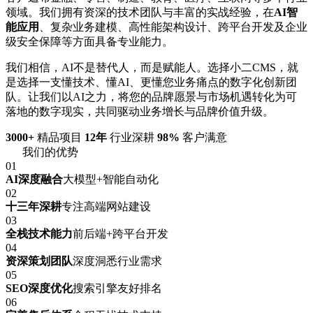
领域。我们拥有资深的技术团队与丰富的实战经验，在
AI智
能应用
、复杂业务建模、高性能架构设计、跨平台开发及企业
级安全保障等方面具备专业能力。
我们相信，AI不是替代人，而是赋能人。选择小二CMS，就
是选择一支懂技术、懂AI、更懂您业务痛点的数字化创新团
队。让我们以AI之力，将您的品牌愿景与市场机遇转化为可
落地的数字现实，共同驱动业务增长与品牌价值升级。
3000+
精品项目
12年
行业深耕
98%
客户满意
我们的优势
01
AI深度融合
大模型+智能自动化
02
十三年深耕
专注高端网站建设
03
全栈技术能力
前后端+跨平台开发
04
资深策划团队
深度洞悉行业需求
05
SEO深度优化
搜索引擎友好排名
06