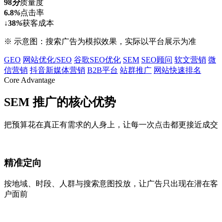
98
分
质量度
6.8
%
点击率
↓38
%
获客成本
※ 示意图：搜索广告为模拟效果，实际以平台展示为准
GEO
网站优化/SEO
谷歌SEO优化
SEM
SEO顾问
软文营销
微
信营销
抖音新媒体营销
B2B平台
站群推广
网站快速排名
Core Advantage
SEM 推广的
核心优势
把预算花在真正有需求的人身上，让每一次点击都更接近成交
精准定向
按地域、时段、人群与搜索意图投放，让广告只出现在潜在客
户面前