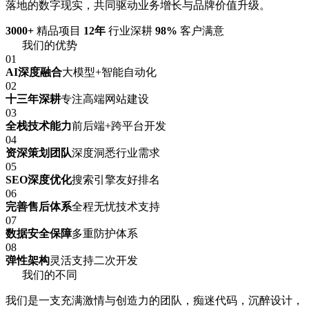
落地的数字现实，共同驱动业务增长与品牌价值升级。
3000+
精品项目
12年
行业深耕
98%
客户满意
我们的优势
01
AI深度融合
大模型+智能自动化
02
十三年深耕
专注高端网站建设
03
全栈技术能力
前后端+跨平台开发
04
资深策划团队
深度洞悉行业需求
05
SEO深度优化
搜索引擎友好排名
06
完善售后体系
全程无忧技术支持
07
数据安全保障
多重防护体系
08
弹性架构
灵活支持二次开发
我们的不同
我们是一支充满激情与创造力的团队，痴迷代码，沉醉设计，