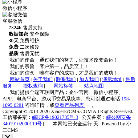
微信小程序
客服微信
7×24h
售后支持
数据加密
安全保障
30天
免费维护
免费
二次修改
品质
售后无忧
我们的使命：通过我们的努力，让技术改变命运！
我们的宗旨：客户第一，品质至上！
我们的信念：唯有客户的成功，才是我们的成功！
网站首页
|
关于我们
|
联系我们
|
加入我们
|
演示地址
|
售后
服务
|
授权查询
|
网站标签
|
站点地图
我们提供全端互联网产品：企业官网、微信小程序、
APP、电商平台、游戏币交易系统等。您可以通过电话
198-
1095-0281
咨询详情，或
查看产品列表
。
Copyright © 2013-2026 XiaoerErCMS.COM All Rights Reserved.
|
工信部备案：
皖ICP备19021785号-3
|
公安备案：
皖公网安备
34019102000119号
|
本网站已安全运行
天
|
Powered by 小
二CMS