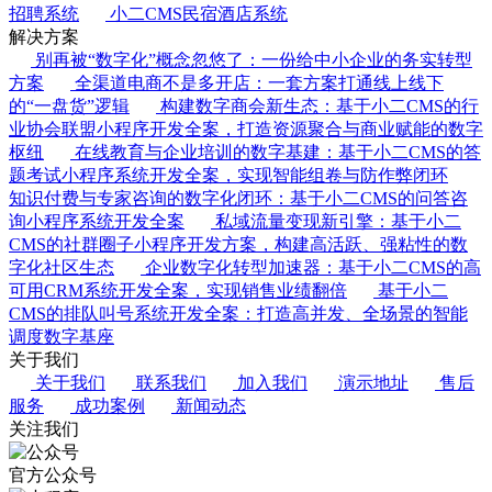
招聘系统
小二CMS民宿酒店系统
解决方案
别再被“数字化”概念忽悠了：一份给中小企业的务实转型
方案
全渠道电商不是多开店：一套方案打通线上线下
的“一盘货”逻辑
构建数字商会新生态：基于小二CMS的行
业协会联盟小程序开发全案，打造资源聚合与商业赋能的数字
枢纽
在线教育与企业培训的数字基建：基于小二CMS的答
题考试小程序系统开发全案，实现智能组卷与防作弊闭环
知识付费与专家咨询的数字化闭环：基于小二CMS的问答咨
询小程序系统开发全案
私域流量变现新引擎：基于小二
CMS的社群圈子小程序开发方案，构建高活跃、强粘性的数
字化社区生态
企业数字化转型加速器：基于小二CMS的高
可用CRM系统开发全案，实现销售业绩翻倍
基于小二
CMS的排队叫号系统开发全案：打造高并发、全场景的智能
调度数字基座
关于我们
关于我们
联系我们
加入我们
演示地址
售后
服务
成功案例
新闻动态
关注我们
官方公众号