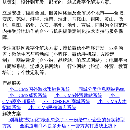
从策划、设计到开发、部署的一站式数字化解决方案。
立足安徽，辐射全国。服务网络遍及全省16个地市——合肥、
安庆、芜湖、蚌埠、淮南、淮北、马鞍山、铜陵、黄山、滁
州、阜阳、宿州、六安、亳州、池州、宣城，同时为全国范围
内接受异地协作的企业与机构提供定制化技术支持与服务保
障。
专注互联网数字化解决方案，擅长微信小程序开发。业务涵
盖：微信生态与移动端（小程序、微信/手机端、APP定
制）；网站建设（企业站、品牌站、响应式网站）；电商平台
（商城系统、游戏交易网站）；行业网站（旅游、外贸、教育
培训）；个性定制等。
产品服务
小二CMS国外游戏币销售系统
同城分类信息网站系统
小二CMS威客系统
小二CMS外贸建站系统
小二
CMS商务邦系统
小二CMSB2C商城系统
小二CMS人才
招聘系统
小二CMS民宿酒店系统
解决方案
别再被“数字化”概念忽悠了：一份给中小企业的务实转型
方案
全渠道电商不是多开店：一套方案打通线上线下