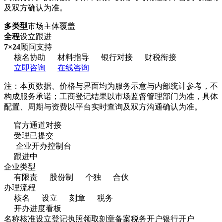
及双方确认为准。
多类型
市场主体覆盖
全程
设立跟进
7×24
顾问支持
核名协助
材料指导
银行对接
财税衔接
立即咨询
在线咨询
注：本页数据、价格与界面均为服务示意与内部统计参考，不
构成服务承诺；工商登记结果以市场监督管理部门为准，具体
配置、周期与资费以平台实时查询及双方沟通确认为准。
官方通道对接
受理已提交
企业开办控制台
跟进中
企业类型
有限责
股份制
个独
合伙
办理流程
核名
设立
刻章
税务
开办进度看板
名称核准
设立登记
执照领取
刻章备案
税务开户
银行开户