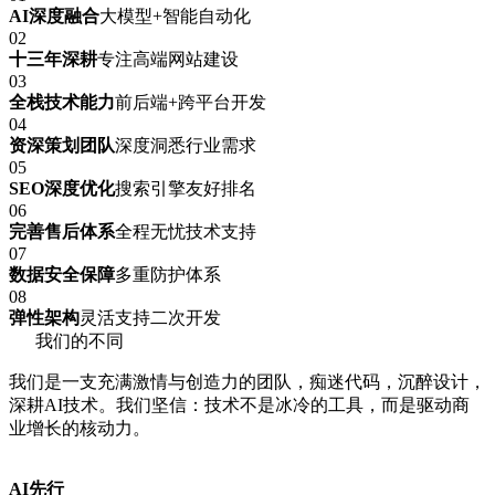
AI深度融合
大模型+智能自动化
02
十三年深耕
专注高端网站建设
03
全栈技术能力
前后端+跨平台开发
04
资深策划团队
深度洞悉行业需求
05
SEO深度优化
搜索引擎友好排名
06
完善售后体系
全程无忧技术支持
07
数据安全保障
多重防护体系
08
弹性架构
灵活支持二次开发
我们的不同
我们是一支充满激情与创造力的团队，痴迷代码，沉醉设计，
深耕AI技术。我们坚信：技术不是冰冷的工具，而是驱动商
业增长的核动力。
AI先行