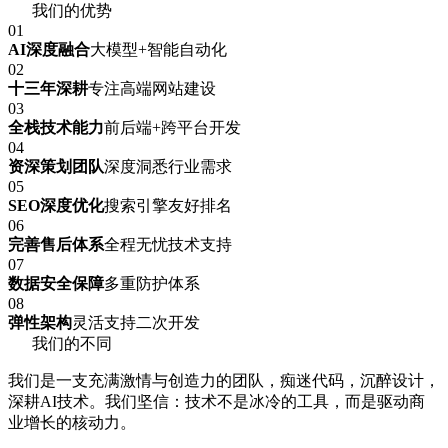
我们的优势
01
AI深度融合
大模型+智能自动化
02
十三年深耕
专注高端网站建设
03
全栈技术能力
前后端+跨平台开发
04
资深策划团队
深度洞悉行业需求
05
SEO深度优化
搜索引擎友好排名
06
完善售后体系
全程无忧技术支持
07
数据安全保障
多重防护体系
08
弹性架构
灵活支持二次开发
我们的不同
我们是一支充满激情与创造力的团队，痴迷代码，沉醉设计，
深耕AI技术。我们坚信：技术不是冰冷的工具，而是驱动商
业增长的核动力。