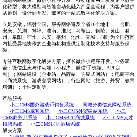
高端网站建设、微信小程序开发、移动端应用研发及企业数字
化转型，将大模型与智能自动化融入产品全流程，为客户提供
从策划、设计到开发、部署的一站式数字化解决方案。
立足安徽，辐射全国。服务网络遍及全省16个地市——合肥、
安庆、芜湖、蚌埠、淮南、淮北、马鞍山、铜陵、黄山、滁
州、阜阳、宿州、六安、亳州、池州、宣城，同时为全国范围
内接受异地协作的企业与机构提供定制化技术支持与服务保
障。
专注互联网数字化解决方案，擅长微信小程序开发。业务涵
盖：微信生态与移动端（小程序、微信/手机端、APP定
制）；网站建设（企业站、品牌站、响应式网站）；电商平台
（商城系统、游戏交易网站）；行业网站（旅游、外贸、教育
培训）；个性定制等。
产品服务
小二CMS国外游戏币销售系统
同城分类信息网站系统
小二CMS威客系统
小二CMS外贸建站系统
小二
CMS商务邦系统
小二CMSB2C商城系统
小二CMS人才
招聘系统
小二CMS民宿酒店系统
解决方案
别再被“数字化”概念忽悠了：一份给中小企业的务实转型