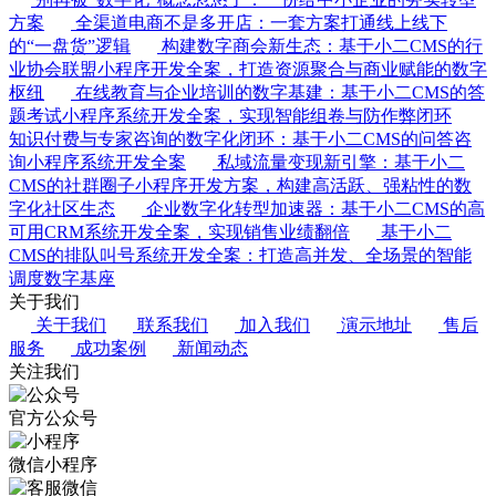
方案
全渠道电商不是多开店：一套方案打通线上线下
的“一盘货”逻辑
构建数字商会新生态：基于小二CMS的行
业协会联盟小程序开发全案，打造资源聚合与商业赋能的数字
枢纽
在线教育与企业培训的数字基建：基于小二CMS的答
题考试小程序系统开发全案，实现智能组卷与防作弊闭环
知识付费与专家咨询的数字化闭环：基于小二CMS的问答咨
询小程序系统开发全案
私域流量变现新引擎：基于小二
CMS的社群圈子小程序开发方案，构建高活跃、强粘性的数
字化社区生态
企业数字化转型加速器：基于小二CMS的高
可用CRM系统开发全案，实现销售业绩翻倍
基于小二
CMS的排队叫号系统开发全案：打造高并发、全场景的智能
调度数字基座
关于我们
关于我们
联系我们
加入我们
演示地址
售后
服务
成功案例
新闻动态
关注我们
官方公众号
微信小程序