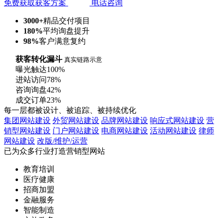
免费获取获客方案
电话咨询
3000+
精品交付项目
180%
平均询盘提升
98%
客户满意复约
获客转化漏斗
真实链路示意
曝光触达
100%
进站访问
78%
咨询询盘
42%
成交订单
23%
每一层都被设计、被追踪、被持续优化
集团网站建设
外贸网站建设
品牌网站建设
响应式网站建设
营
销型网站建设
门户网站建设
电商网站建设
活动网站建设
律师
网站建设
改版/维护/运营
已为众多行业打造营销型网站
教育培训
医疗健康
招商加盟
金融服务
智能制造