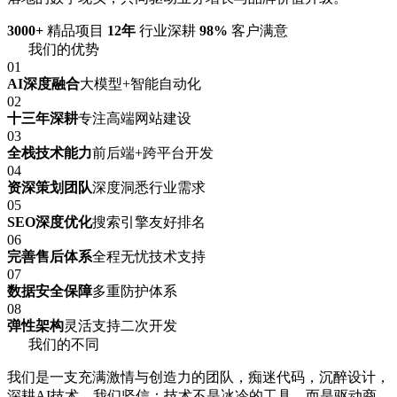
3000+
精品项目
12年
行业深耕
98%
客户满意
我们的优势
01
AI深度融合
大模型+智能自动化
02
十三年深耕
专注高端网站建设
03
全栈技术能力
前后端+跨平台开发
04
资深策划团队
深度洞悉行业需求
05
SEO深度优化
搜索引擎友好排名
06
完善售后体系
全程无忧技术支持
07
数据安全保障
多重防护体系
08
弹性架构
灵活支持二次开发
我们的不同
我们是一支充满激情与创造力的团队，痴迷代码，沉醉设计，
深耕AI技术。我们坚信：技术不是冰冷的工具，而是驱动商