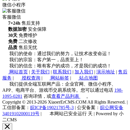
微信小程序
客服微信
7×24h
售后支持
数据加密
安全保障
30天
免费维护
免费
二次修改
品质
售后无忧
我们的使命：通过我们的努力，让技术改变命运！
我们的宗旨：客户第一，品质至上！
我们的信念：唯有客户的成功，才是我们的成功！
网站首页
|
关于我们
|
联系我们
|
加入我们
|
演示地址
|
售后
服务
|
授权查询
|
网站标签
|
站点地图
我们提供全端互联网产品：企业官网、微信小程序、
APP、电商平台、游戏币交易系统等。您可以通过电话
198-
1095-0281
咨询详情，或
查看产品列表
。
Copyright © 2013-2026 XiaoerErCMS.COM All Rights Reserved.
|
工信部备案：
皖ICP备19021785号-3
|
公安备案：
皖公网安备
34019102000119号
|
本网站已安全运行
天
|
Powered by 小
二CMS