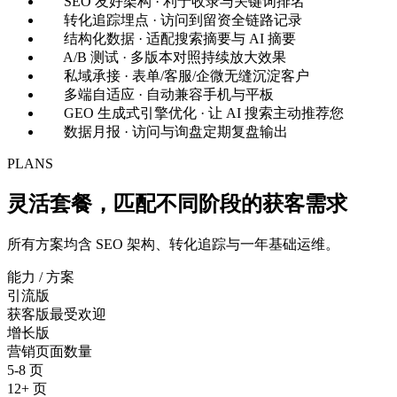
SEO 友好架构 · 利于收录与关键词排名
转化追踪埋点 · 访问到留资全链路记录
结构化数据 · 适配搜索摘要与 AI 摘要
A/B 测试 · 多版本对照持续放大效果
私域承接 · 表单/客服/企微无缝沉淀客户
多端自适应 · 自动兼容手机与平板
GEO 生成式引擎优化 · 让 AI 搜索主动推荐您
数据月报 · 访问与询盘定期复盘输出
PLANS
灵活套餐，匹配不同阶段的
获客需求
所有方案均含 SEO 架构、转化追踪与一年基础运维。
能力 / 方案
引流版
获客版
最受欢迎
增长版
营销页面数量
5-8 页
12+ 页