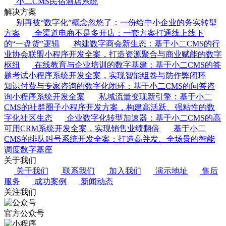
小二CMS民宿酒店系统
解决方案
别再被“数字化”概念忽悠了：一份给中小企业的务实转型
方案
全渠道电商不是多开店：一套方案打通线上线下
的“一盘货”逻辑
构建数字商会新生态：基于小二CMS的行
业协会联盟小程序开发全案，打造资源聚合与商业赋能的数字
枢纽
在线教育与企业培训的数字基建：基于小二CMS的答
题考试小程序系统开发全案，实现智能组卷与防作弊闭环
知识付费与专家咨询的数字化闭环：基于小二CMS的问答咨
询小程序系统开发全案
私域流量变现新引擎：基于小二
CMS的社群圈子小程序开发方案，构建高活跃、强粘性的数
字化社区生态
企业数字化转型加速器：基于小二CMS的高
可用CRM系统开发全案，实现销售业绩翻倍
基于小二
CMS的排队叫号系统开发全案：打造高并发、全场景的智能
调度数字基座
关于我们
关于我们
联系我们
加入我们
演示地址
售后
服务
成功案例
新闻动态
关注我们
官方公众号