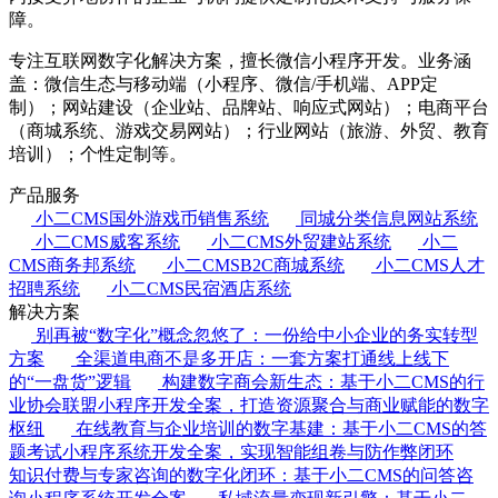
障。
专注互联网数字化解决方案，擅长微信小程序开发。业务涵
盖：微信生态与移动端（小程序、微信/手机端、APP定
制）；网站建设（企业站、品牌站、响应式网站）；电商平台
（商城系统、游戏交易网站）；行业网站（旅游、外贸、教育
培训）；个性定制等。
产品服务
小二CMS国外游戏币销售系统
同城分类信息网站系统
小二CMS威客系统
小二CMS外贸建站系统
小二
CMS商务邦系统
小二CMSB2C商城系统
小二CMS人才
招聘系统
小二CMS民宿酒店系统
解决方案
别再被“数字化”概念忽悠了：一份给中小企业的务实转型
方案
全渠道电商不是多开店：一套方案打通线上线下
的“一盘货”逻辑
构建数字商会新生态：基于小二CMS的行
业协会联盟小程序开发全案，打造资源聚合与商业赋能的数字
枢纽
在线教育与企业培训的数字基建：基于小二CMS的答
题考试小程序系统开发全案，实现智能组卷与防作弊闭环
知识付费与专家咨询的数字化闭环：基于小二CMS的问答咨