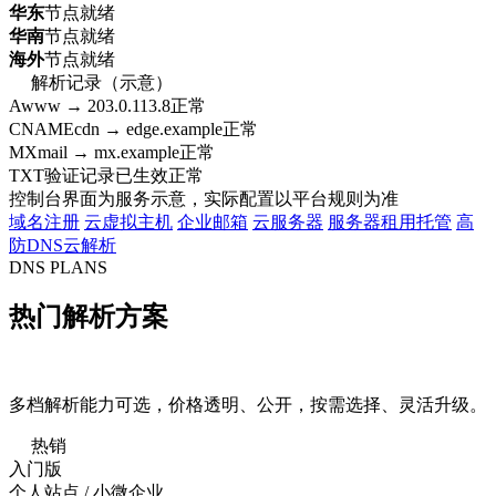
华东
节点就绪
华南
节点就绪
海外
节点就绪
解析记录（示意）
A
www → 203.0.113.8
正常
CNAME
cdn → edge.example
正常
MX
mail → mx.example
正常
TXT
验证记录已生效
正常
控制台界面为服务示意，实际配置以平台规则为准
域名注册
云虚拟主机
企业邮箱
云服务器
服务器租用托管
高
防DNS云解析
DNS PLANS
热门解析方案
多档解析能力可选，价格透明、公开，按需选择、灵活升级。
热销
入门版
个人站点 / 小微企业