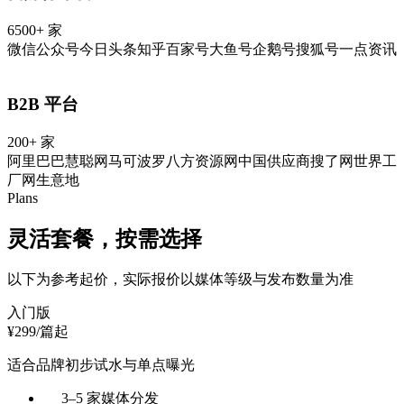
6500+ 家
微信公众号
今日头条
知乎
百家号
大鱼号
企鹅号
搜狐号
一点资讯
B2B 平台
200+ 家
阿里巴巴
慧聪网
马可波罗
八方资源网
中国供应商
搜了网
世界工
厂网
生意地
Plans
灵活套餐，
按需选择
以下为参考起价，实际报价以媒体等级与发布数量为准
入门版
¥
299
/篇起
适合品牌初步试水与单点曝光
3–5 家媒体分发