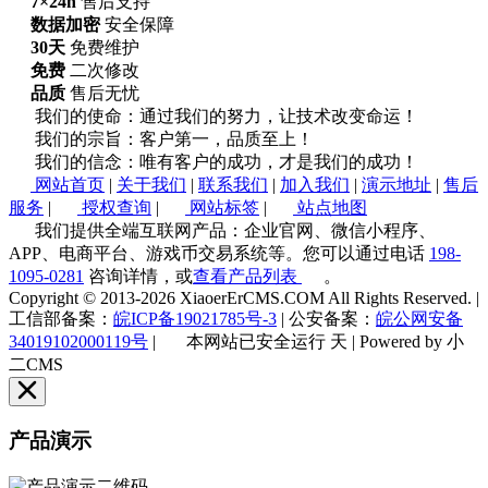
7×24h
售后支持
数据加密
安全保障
30天
免费维护
免费
二次修改
品质
售后无忧
我们的使命：通过我们的努力，让技术改变命运！
我们的宗旨：客户第一，品质至上！
我们的信念：唯有客户的成功，才是我们的成功！
网站首页
|
关于我们
|
联系我们
|
加入我们
|
演示地址
|
售后
服务
|
授权查询
|
网站标签
|
站点地图
我们提供全端互联网产品：企业官网、微信小程序、
APP、电商平台、游戏币交易系统等。您可以通过电话
198-
1095-0281
咨询详情，或
查看产品列表
。
Copyright © 2013-2026 XiaoerErCMS.COM All Rights Reserved.
|
工信部备案：
皖ICP备19021785号-3
|
公安备案：
皖公网安备
34019102000119号
|
本网站已安全运行
天
|
Powered by 小
二CMS
产品演示