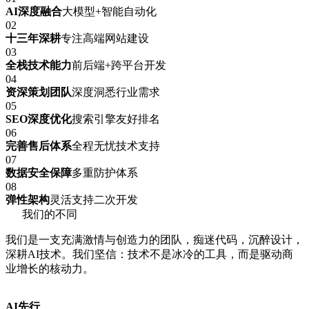
AI深度融合
大模型+智能自动化
02
十三年深耕
专注高端网站建设
03
全栈技术能力
前后端+跨平台开发
04
资深策划团队
深度洞悉行业需求
05
SEO深度优化
搜索引擎友好排名
06
完善售后体系
全程无忧技术支持
07
数据安全保障
多重防护体系
08
弹性架构
灵活支持二次开发
我们的不同
我们是一支充满激情与创造力的团队，痴迷代码，沉醉设计，
深耕AI技术。我们坚信：技术不是冰冷的工具，而是驱动商
业增长的核动力。
AI先行