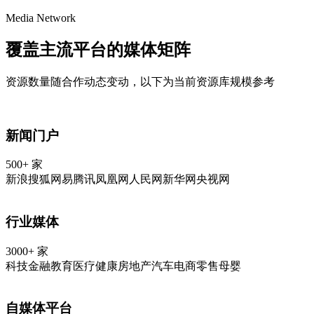
Media Network
覆盖主流平台的
媒体矩阵
资源数量随合作动态变动，以下为当前资源库规模参考
新闻门户
500+ 家
新浪
搜狐
网易
腾讯
凤凰网
人民网
新华网
央视网
行业媒体
3000+ 家
科技
金融
教育
医疗健康
房地产
汽车
电商零售
母婴
自媒体平台