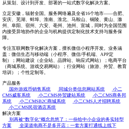
从策划、设计到开发、部署的一站式数字化解决方案。
立足安徽，辐射全国。服务网络遍及全省16个地市——合肥、
安庆、芜湖、蚌埠、淮南、淮北、马鞍山、铜陵、黄山、滁
州、阜阳、宿州、六安、亳州、池州、宣城，同时为全国范围
内接受异地协作的企业与机构提供定制化技术支持与服务保
障。
专注互联网数字化解决方案，擅长微信小程序开发。业务涵
盖：微信生态与移动端（小程序、微信/手机端、APP定
制）；网站建设（企业站、品牌站、响应式网站）；电商平台
（商城系统、游戏交易网站）；行业网站（旅游、外贸、教育
培训）；个性定制等。
产品服务
国外游戏币销售系统
同城分类信息网站系统
小二
CMS威客系统
小二CMS外贸建站系统
小二CMS商务邦
系统
小二CMSB2C商城系统
小二CMS人才招聘系统
小二CMS民宿酒店系统
解决方案
别再被“数字化”概念忽悠了：一份给中小企业的务实转型
方案
全渠道电商不是多开店：一套方案打通线上线下