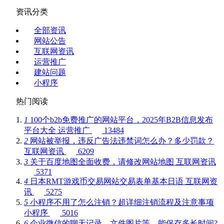
资讯分类
全部资讯
网站公告
互联网资讯
运营推广
建站问题
小程序
热门阅读
1
100个b2b免费推广的网站平台，2025年B2B信息发布
平台大全
运营推广
13484
2
网站被举报，违反广告法违禁词怎么办？多少罚款？
互联网资讯
6209
3
关于百度地图全面收费，请修改网站地图
互联网资讯
5371
4
日本RMT游戏币交易网站交易表单基本日语
互联网资
讯
5275
5
小程序不用了怎么注销？超详细注销流程及注意事项
小程序
5016
6
企业微信的聊天记录、文件图片等，能保存多长时间?