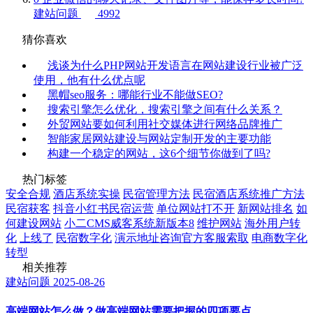
建站问题
4992
猜你喜欢
浅谈为什么PHP网站开发语言在网站建设行业被广泛
使用，他有什么优点呢
黑帽seo服务：哪能行业不能做SEO?
搜索引擎怎么优化，搜索引擎之间有什么关系？
外贸网站要如何利用社交媒体进行网络品牌推广
智能家居网站建设与网站定制开发的主要功能
构建一个稳定的网站，这6个细节你做到了吗?
热门标签
安全合规
酒店系统实操
民宿管理方法
民宿酒店系统推广方法
民宿获客
抖音小红书民宿运营
单位网站打不开
新网站排名
如
何建设网站
小二CMS威客系统新版本8
维护网站
海外用户转
化
上线了
民宿数字化
演示地址咨询官方客服索取
电商数字化
转型
相关推荐
建站问题
2025-08-26
高端网站怎么做？做高端网站需要把握的四项要点