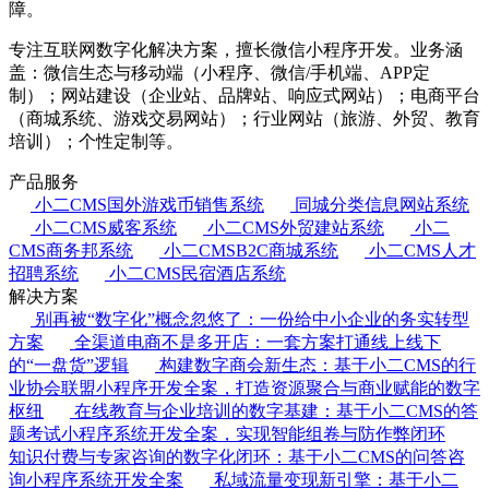
障。
专注互联网数字化解决方案，擅长微信小程序开发。业务涵
盖：微信生态与移动端（小程序、微信/手机端、APP定
制）；网站建设（企业站、品牌站、响应式网站）；电商平台
（商城系统、游戏交易网站）；行业网站（旅游、外贸、教育
培训）；个性定制等。
产品服务
小二CMS国外游戏币销售系统
同城分类信息网站系统
小二CMS威客系统
小二CMS外贸建站系统
小二
CMS商务邦系统
小二CMSB2C商城系统
小二CMS人才
招聘系统
小二CMS民宿酒店系统
解决方案
别再被“数字化”概念忽悠了：一份给中小企业的务实转型
方案
全渠道电商不是多开店：一套方案打通线上线下
的“一盘货”逻辑
构建数字商会新生态：基于小二CMS的行
业协会联盟小程序开发全案，打造资源聚合与商业赋能的数字
枢纽
在线教育与企业培训的数字基建：基于小二CMS的答
题考试小程序系统开发全案，实现智能组卷与防作弊闭环
知识付费与专家咨询的数字化闭环：基于小二CMS的问答咨
询小程序系统开发全案
私域流量变现新引擎：基于小二