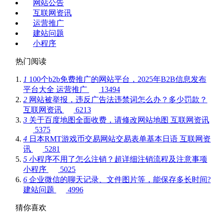
网站公告
互联网资讯
运营推广
建站问题
小程序
热门阅读
1
100个b2b免费推广的网站平台，2025年B2B信息发布
平台大全
运营推广
13494
2
网站被举报，违反广告法违禁词怎么办？多少罚款？
互联网资讯
6213
3
关于百度地图全面收费，请修改网站地图
互联网资讯
5375
4
日本RMT游戏币交易网站交易表单基本日语
互联网资
讯
5281
5
小程序不用了怎么注销？超详细注销流程及注意事项
小程序
5025
6
企业微信的聊天记录、文件图片等，能保存多长时间?
建站问题
4996
猜你喜欢