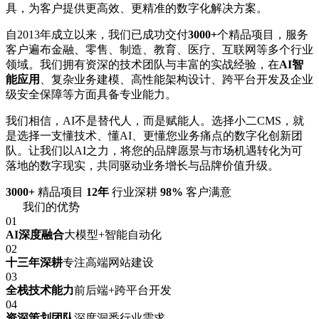
具，为客户提供更高效、更精准的数字化解决方案。
自2013年成立以来，我们已成功交付
3000+
个精品项目，服务
客户遍布金融、零售、制造、教育、医疗、互联网等多个行业
领域。我们拥有资深的技术团队与丰富的实战经验，在
AI智
能应用
、复杂业务建模、高性能架构设计、跨平台开发及企业
级安全保障等方面具备专业能力。
我们相信，AI不是替代人，而是赋能人。选择小二CMS，就
是选择一支懂技术、懂AI、更懂您业务痛点的数字化创新团
队。让我们以AI之力，将您的品牌愿景与市场机遇转化为可
落地的数字现实，共同驱动业务增长与品牌价值升级。
3000+
精品项目
12年
行业深耕
98%
客户满意
我们的优势
01
AI深度融合
大模型+智能自动化
02
十三年深耕
专注高端网站建设
03
全栈技术能力
前后端+跨平台开发
04
资深策划团队
深度洞悉行业需求