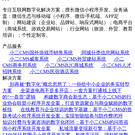
专注互联网数字化解决方案，擅长微信小程序开发。业务涵
盖：微信生态与移动端（小程序、微信/手机端、APP定
制）；网站建设（企业站、品牌站、响应式网站）；电商平台
（商城系统、游戏交易网站）；行业网站（旅游、外贸、教育
培训）；个性定制等。
产品服务
小二CMS国外游戏币销售系统
同城分类信息网站系统
小二CMS威客系统
小二CMS外贸建站系统
小二
CMS商务邦系统
小二CMSB2C商城系统
小二CMS人才
招聘系统
小二CMS民宿酒店系统
解决方案
别再被“数字化”概念忽悠了：一份给中小企业的务实转型
方案
全渠道电商不是多开店：一套方案打通线上线下
的“一盘货”逻辑
构建数字商会新生态：基于小二CMS的行
业协会联盟小程序开发全案，打造资源聚合与商业赋能的数字
枢纽
在线教育与企业培训的数字基建：基于小二CMS的答
题考试小程序系统开发全案，实现智能组卷与防作弊闭环
知识付费与专家咨询的数字化闭环：基于小二CMS的问答咨
询小程序系统开发全案
私域流量变现新引擎：基于小二
CMS的社群圈子小程序开发方案，构建高活跃、强粘性的数