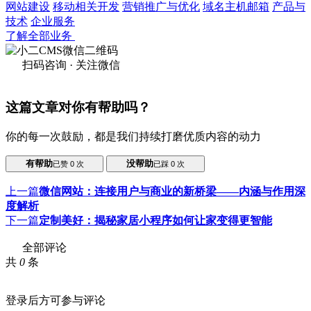
网站建设
移动相关开发
营销推广与优化
域名主机邮箱
产品与
技术
企业服务
了解全部业务
扫码咨询 · 关注微信
这篇文章对你有帮助吗？
你的每一次鼓励，都是我们持续打磨优质内容的动力
有帮助
没帮助
已赞
0
次
已踩
0
次
上一篇
微信网站：连接用户与商业的新桥梁——内涵与作用深
度解析
下一篇
定制美好：揭秘家居小程序如何让家变得更智能
全部评论
共
0
条
登录后方可参与评论