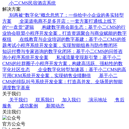
小二CMS民宿酒店系统
解决方案
别再被“数字化”概念忽悠了：一份给中小企业的务实转型
方案
全渠道电商不是多开店：一套方案打通线上线下
的“一盘货”逻辑
构建数字商会新生态：基于小二CMS的行
业协会联盟小程序开发全案，打造资源聚合与商业赋能的数字
枢纽
在线教育与企业培训的数字基建：基于小二CMS的答
题考试小程序系统开发全案，实现智能组卷与防作弊闭环
知识付费与专家咨询的数字化闭环：基于小二CMS的问答咨
询小程序系统开发全案
私域流量变现新引擎：基于小二
CMS的社群圈子小程序开发方案，构建高活跃、强粘性的数
字化社区生态
企业数字化转型加速器：基于小二CMS的高
可用CRM系统开发全案，实现销售业绩翻倍
基于小二
CMS的排队叫号系统开发全案：打造高并发、全场景的智能
调度数字基座
关于我们
关于我们
联系我们
加入我们
演示地址
售后
服务
成功案例
新闻动态
关注我们
官方公众号