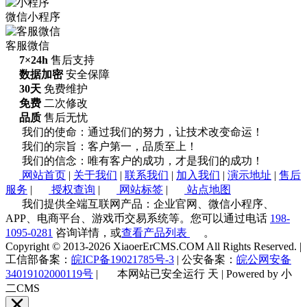
微信小程序
客服微信
7×24h
售后支持
数据加密
安全保障
30天
免费维护
免费
二次修改
品质
售后无忧
我们的使命：通过我们的努力，让技术改变命运！
我们的宗旨：客户第一，品质至上！
我们的信念：唯有客户的成功，才是我们的成功！
网站首页
|
关于我们
|
联系我们
|
加入我们
|
演示地址
|
售后
服务
|
授权查询
|
网站标签
|
站点地图
我们提供全端互联网产品：企业官网、微信小程序、
APP、电商平台、游戏币交易系统等。您可以通过电话
198-
1095-0281
咨询详情，或
查看产品列表
。
Copyright © 2013-2026 XiaoerErCMS.COM All Rights Reserved.
|
工信部备案：
皖ICP备19021785号-3
|
公安备案：
皖公网安备
34019102000119号
|
本网站已安全运行
天
|
Powered by 小
二CMS