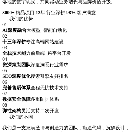
落地的数字现实，共同驱动业务增长与品牌价值升级。
3000+
精品项目
12年
行业深耕
98%
客户满意
我们的优势
01
AI深度融合
大模型+智能自动化
02
十三年深耕
专注高端网站建设
03
全栈技术能力
前后端+跨平台开发
04
资深策划团队
深度洞悉行业需求
05
SEO深度优化
搜索引擎友好排名
06
完善售后体系
全程无忧技术支持
07
数据安全保障
多重防护体系
08
弹性架构
灵活支持二次开发
我们的不同
我们是一支充满激情与创造力的团队，痴迷代码，沉醉设计，