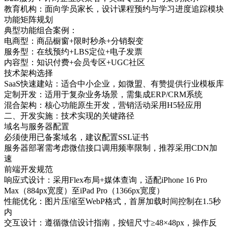
教育机构：面向学员家长，设计课程预约与学习进度追踪模块
功能矩阵规划
典型功能组合案例：
电商型：商品橱窗+限时秒杀+分销裂变
服务型：在线预约+LBS定位+电子发票
内容型：知识付费+会员专区+UGC社区
技术架构选择
SaaS快速建站：适合中小企业，如微盟、有赞提供行业模板库
定制开发：适用于复杂业务场景，需集成ERP/CRM系统
混合架构：核心功能原生开发，营销活动采用H5轻应用
二、开发实施：技术实现的关键路径
域名与服务器配置
必须使用已备案域名，建议配置SSL证书
服务器部署需考虑微信接口调用频率限制，推荐采用CDN加
速
前端开发规范
响应式设计：采用Flex布局+媒体查询，适配iPhone 16 Pro
Max（884px宽度）至iPad Pro（1366px宽度）
性能优化：图片压缩至WebP格式，首屏加载时间控制在1.5秒
内
交互设计：遵循微信设计指南，按钮尺寸≥48×48px，操作反