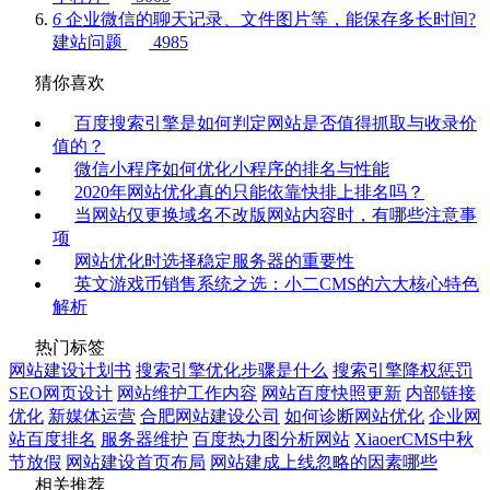
6
企业微信的聊天记录、文件图片等，能保存多长时间?
建站问题
4985
猜你喜欢
百度搜索引擎是如何判定网站是否值得抓取与收录价
值的？
微信小程序如何优化小程序的排名与性能
2020年网站优化真的只能依靠快排上排名吗？
当网站仅更换域名不改版网站内容时，有哪些注意事
项
网站优化时选择稳定服务器的重要性
英文游戏币销售系统之选：小二CMS的六大核心特色
解析
热门标签
网站建设计划书
搜索引擎优化步骤是什么
搜索引擎降权惩罚
SEO网页设计
网站维护工作内容
网站百度快照更新
内部链接
优化
新媒体运营
合肥网站建设公司
如何诊断网站优化
企业网
站百度排名
服务器维护
百度热力图分析网站
XiaoerCMS中秋
节放假
网站建设首页布局
网站建成上线忽略的因素哪些
相关推荐