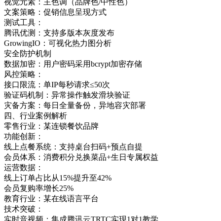
视觉元素：主色调（品牌色/中性色）
文案策略：促销信息呈现方式
测试工具：
腾讯优测：支持多版本灰度发布
GrowingIO：可视化热力图分析
安全防护机制
数据加密：用户密码采用bcrypt加密存储
风控策略：
接口限流：单IP每秒请求≤50次
验证码机制：异常操作触发滑块验证
灾备方案：每日全量备份，异地容灾部署
四、行业案例解析
零售行业：某连锁餐饮品牌
功能创新：
线上点餐系统：支持桌台扫码+预点自提
会员体系：消费积分兑换菜品+生日专属权益
运营数据：
线上订单占比从15%提升至42%
会员复购率增长25%
教育行业：某在线语言平台
技术突破：
实时音视频：集成腾讯云TRTC实现1对1教学