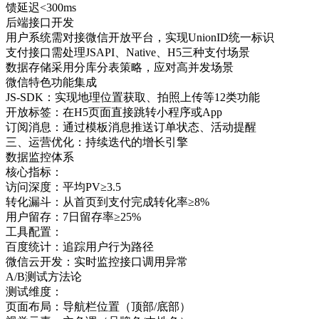
馈延迟<300ms
后端接口开发
用户系统需对接微信开放平台，实现UnionID统一标识
支付接口需处理JSAPI、Native、H5三种支付场景
数据存储采用分库分表策略，应对高并发场景
微信特色功能集成
JS-SDK：实现地理位置获取、拍照上传等12类功能
开放标签：在H5页面直接跳转小程序或App
订阅消息：通过模板消息推送订单状态、活动提醒
三、运营优化：持续迭代的增长引擎
数据监控体系
核心指标：
访问深度：平均PV≥3.5
转化漏斗：从首页到支付完成转化率≥8%
用户留存：7日留存率≥25%
工具配置：
百度统计：追踪用户行为路径
微信云开发：实时监控接口调用异常
A/B测试方法论
测试维度：
页面布局：导航栏位置（顶部/底部）