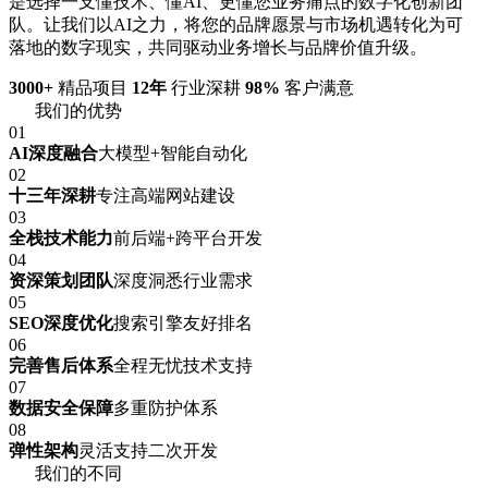
是选择一支懂技术、懂AI、更懂您业务痛点的数字化创新团
队。让我们以AI之力，将您的品牌愿景与市场机遇转化为可
落地的数字现实，共同驱动业务增长与品牌价值升级。
3000+
精品项目
12年
行业深耕
98%
客户满意
我们的优势
01
AI深度融合
大模型+智能自动化
02
十三年深耕
专注高端网站建设
03
全栈技术能力
前后端+跨平台开发
04
资深策划团队
深度洞悉行业需求
05
SEO深度优化
搜索引擎友好排名
06
完善售后体系
全程无忧技术支持
07
数据安全保障
多重防护体系
08
弹性架构
灵活支持二次开发
我们的不同