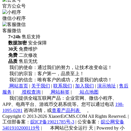
官方公众号
微信小程序
客服微信
7×24h
售后支持
数据加密
安全保障
30天
免费维护
免费
二次修改
品质
售后无忧
我们的使命：通过我们的努力，让技术改变命运！
我们的宗旨：客户第一，品质至上！
我们的信念：唯有客户的成功，才是我们的成功！
网站首页
|
关于我们
|
联系我们
|
加入我们
|
演示地址
|
售后
服务
|
授权查询
|
网站标签
|
站点地图
我们提供全端互联网产品：企业官网、微信小程序、
APP、电商平台、游戏币交易系统等。您可以通过电话
198-
1095-0281
咨询详情，或
查看产品列表
。
Copyright © 2013-2026 XiaoerErCMS.COM All Rights Reserved.
|
工信部备案：
皖ICP备19021785号-3
|
公安备案：
皖公网安备
34019102000119号
|
本网站已安全运行
天
|
Powered by 小