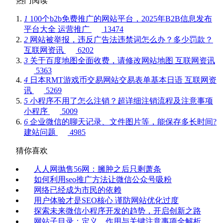
热门阅读
1
100个b2b免费推广的网站平台，2025年B2B信息发布
平台大全
运营推广
13474
2
网站被举报，违反广告法违禁词怎么办？多少罚款？
互联网资讯
6202
3
关于百度地图全面收费，请修改网站地图
互联网资讯
5363
4
日本RMT游戏币交易网站交易表单基本日语
互联网资
讯
5269
5
小程序不用了怎么注销？超详细注销流程及注意事项
小程序
5009
6
企业微信的聊天记录、文件图片等，能保存多长时间?
建站问题
4985
猜你喜欢
人人网抛售56网：臃肿之后只剩萧条
如何利用seo推广方法让微信公众号吸粉
网络已经成为市民的依赖
用户体验才是SEO核心 谨防网站优化过度
探索未来微信小程序开发的趋势，开启创新之路
网站子目录：定义、作用与关键注意事项全解析