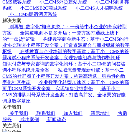
CMS威客系统
小二CMS外贸建站系统
小二CMS商务邦
系统
小二CMSB2C商城系统
小二CMS人才招聘系统
小二CMS民宿酒店系统
解决方案
别再被“数字化”概念忽悠了：一份给中小企业的务实转型
方案
全渠道电商不是多开店：一套方案打通线上线下
的“一盘货”逻辑
构建数字商会新生态：基于小二CMS的行
业协会联盟小程序开发全案，打造资源聚合与商业赋能的数字
枢纽
在线教育与企业培训的数字基建：基于小二CMS的答
题考试小程序系统开发全案，实现智能组卷与防作弊闭环
知识付费与专家咨询的数字化闭环：基于小二CMS的问答咨
询小程序系统开发全案
私域流量变现新引擎：基于小二
CMS的社群圈子小程序开发方案，构建高活跃、强粘性的数
字化社区生态
企业数字化转型加速器：基于小二CMS的高
可用CRM系统开发全案，实现销售业绩翻倍
基于小二
CMS的排队叫号系统开发全案：打造高并发、全场景的智能
调度数字基座
关于我们
关于我们
联系我们
加入我们
演示地址
售后
服务
成功案例
新闻动态
关注我们