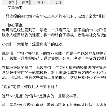
赞
0
踩
0
评论
0
分享
文章摘要
一只虚拟的AI“龙虾”在“小二CMS”的催化下，点燃了全民
核心要点
你可能已经注意到了，最近，一只看不见、摸不着的“AI龙虾”
以令人瞠目结舌的速度，将一种结合了养成、收集与社交裂变的
小龙虾，大引擎：流量焦虑下的狂欢
说到底，“养虾”并非真正的农业实践，而是一个绝妙的互联
比。领取一只虚拟虾苗，通过签到、分享、浏览广告等方式喂养
在这场狂欢的底层，无数类似 小二CMS 这样的轻量级内容管
系到裂变推广的一站式模板。对于渴望低成本获客的企业和个人
流。可以说，没有这些幕后工具的推动，这场狂欢便少了一把
“真香”定律：何以让人欲罢不能？
这只AI“龙虾”的“香味”是真实的，且层次丰富。
第一层是“养成系”的爽感。看着自己名下的龙虾从虾苗一点