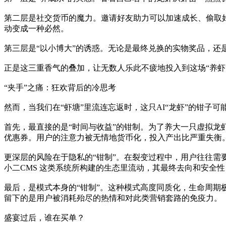
第二层是社交货币的魔力。邀请好友助力可以加速成长、偷取
动变成一种必然。
第三层是“以小博大”的诱惑。无论是最终兑换的实物奖品，
正是这三重香气的叠加，让无数人乐此不疲地投入到这场“养虾
“夹手”之痛：狂欢背后的冷思考
然而，当我们在“虾塘”里流连忘返时，这只AI“龙虾”的钳子
首先，最直接的是“时间与收益”的钳制。为了养大一只虚拟
优惠券。用户的注意力被无情地货币化，投入产出比严重失衡
更深层的风险在于隐私的“钳制”。在裂变过程中，用户往往
小二CMS 这类系统所构建的生态里流动，其最终去向和安全
最后，是模式本身的“钳制”。这种模式高度同质化，生命周期极
留下的是用户被消耗殆尽的热情和对此类营销套路的免疫力。
盛宴过后，谁在买单？