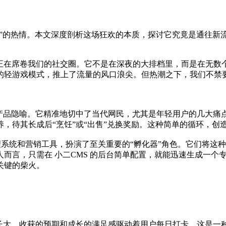
“养虾”的热情。本文深度剖析这场狂欢的本质，探讨它究竟是通往
正在席卷我们的社交圈。它不是在深夜的大排档里，而是在无数个“
轻游戏模式，推上了流量的风口浪尖。但热潮之下，我们不禁要问
网产品隐喻。它精准地切中了当代网民，尤其是年轻用户的几大痛
，待其长成后“烹饪”或“出售”兑换奖励。这种简单的循环，创
理系统和营销工具，扮演了至关重要的“孵化器”角色。它们将这
而言，只需在 小二CMS 的后台简单配置，就能迅速生成一个
关键的柴火。
点长大，收获的预期和成长的满足感驱动着用户每日打卡，这是一