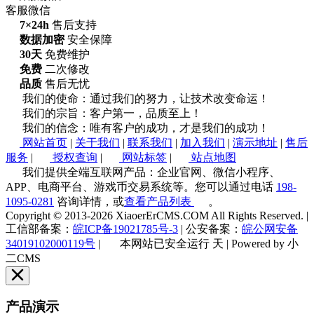
客服微信
7×24h
售后支持
数据加密
安全保障
30天
免费维护
免费
二次修改
品质
售后无忧
我们的使命：通过我们的努力，让技术改变命运！
我们的宗旨：客户第一，品质至上！
我们的信念：唯有客户的成功，才是我们的成功！
网站首页
|
关于我们
|
联系我们
|
加入我们
|
演示地址
|
售后
服务
|
授权查询
|
网站标签
|
站点地图
我们提供全端互联网产品：企业官网、微信小程序、
APP、电商平台、游戏币交易系统等。您可以通过电话
198-
1095-0281
咨询详情，或
查看产品列表
。
Copyright © 2013-2026 XiaoerErCMS.COM All Rights Reserved.
|
工信部备案：
皖ICP备19021785号-3
|
公安备案：
皖公网安备
34019102000119号
|
本网站已安全运行
天
|
Powered by 小
二CMS
产品演示