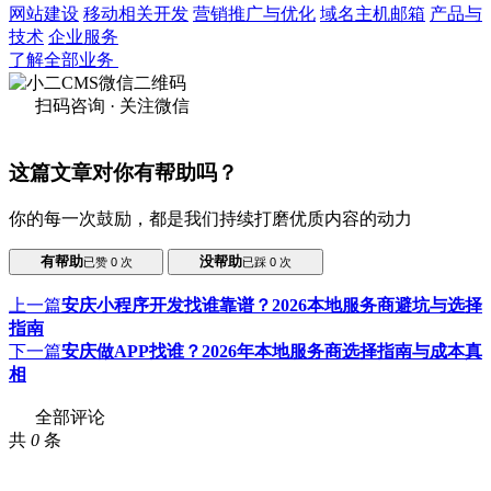
网站建设
移动相关开发
营销推广与优化
域名主机邮箱
产品与
技术
企业服务
了解全部业务
扫码咨询 · 关注微信
这篇文章对你有帮助吗？
你的每一次鼓励，都是我们持续打磨优质内容的动力
有帮助
没帮助
已赞
0
次
已踩
0
次
上一篇
安庆小程序开发找谁靠谱？2026本地服务商避坑与选择
指南
下一篇
安庆做APP找谁？2026年本地服务商选择指南与成本真
相
全部评论
共
0
条