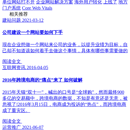
单位网站打不开
企业网站解决方案
海外用户转化
上线了
地方
门户系统
Core Web Vitals
相关推荐
建站问题
2021-03-12
公司建设一个网站要如何下手
现在企业想做一个网站来公司的业务，以提升业绩为目标，自
己却不知道该如何着手去做这个事情，具体有哪些事需要做的
阅读全文
互联网资讯
2016-04-05
2016年跨境电商的“痛点”来了 如何破解
2015年天猫“双十一”，喊出的口号是“全球购”，然而最终900
多亿的交易额中，跨境电商的数据，不知是有意还是无意，被
忽视了!2016年3月15日，电商成为投诉的“热点”，而跨境电商
成了重灾区。
阅读全文
运营推广
2021-06-07