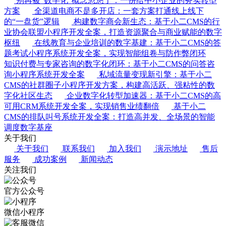
别再被“数字化”概念忽悠了：一份给中小企业的务实转型
方案
全渠道电商不是多开店：一套方案打通线上线下
的“一盘货”逻辑
构建数字商会新生态：基于小二CMS的行
业协会联盟小程序开发全案，打造资源聚合与商业赋能的数字
枢纽
在线教育与企业培训的数字基建：基于小二CMS的答
题考试小程序系统开发全案，实现智能组卷与防作弊闭环
知识付费与专家咨询的数字化闭环：基于小二CMS的问答咨
询小程序系统开发全案
私域流量变现新引擎：基于小二
CMS的社群圈子小程序开发方案，构建高活跃、强粘性的数
字化社区生态
企业数字化转型加速器：基于小二CMS的高
可用CRM系统开发全案，实现销售业绩翻倍
基于小二
CMS的排队叫号系统开发全案：打造高并发、全场景的智能
调度数字基座
关于我们
关于我们
联系我们
加入我们
演示地址
售后
服务
成功案例
新闻动态
关注我们
官方公众号
微信小程序