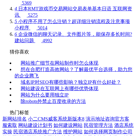
5369
4
日本RMT游戏币交易网站交易表单基本日语
互联网资
讯
5275
5
小程序不用了怎么注销？超详细注销流程及注意事项
小程序
5014
6
企业微信的聊天记录、文件图片等，能保存多长时间?
建站问题
4992
猜你喜欢
网站推广细节在网站制作时怎么体现
想在合肥打造高效网站？了解最优平台选择，助力您
的企业腾飞
域名IP对SEO有哪些影响？独立IP有什么好处？
网站建设在互联网上有哪些优势体现
网站为什么要用独立IP
除robots外禁止百度收录的方法
热门标签
新网站排名
小二CMS威客系统新版本8
演示地址咨询官方客
服索取
网站建设计划书
如何建设网站
民宿管理方法
酒店系统
实操
民宿酒店系统推广方法
维护网站
如何选择网页制作公司