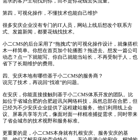
需求的客户主动找到你，而不是你花钱去买流量。
第四，可视化操作，不懂技术也能自己维护
很多安庆企业没有专门的IT人员，网站上线后想改个联系方
式、发篇新闻，都要花钱找技术。
小二CMS的后台采用了“拖拽式”的可视化操作设计，就像搭积
木一样简单。你想在首页加个轮播图？拖进去。想发一篇公司
动态？点一下就能写。你自己就能当站长，不再受制于人，也
省下了长期维护的费用。
四、安庆本地有哪些基于小二CMS的服务商？
说完了技术，再说回“找谁”的问题。
在安庆，你能直接接触到基于小二CMS体系开发的团队。比
如位于省城合肥的合肥超讯兴网络科技，虽然总部在合肥，但
已经为不少安庆企业提供了远程建站服务。他们利用线上会
议、屏幕共享等方式，像面对面一样精准捕捉需求，同时带来
了省会城市的技术视野和服务标准。
更重要的是，小二CMS本身就有扎根安庆、服务安庆的基
因。他们了解安庆的产业特点——无论是潜山的刷业、桐城的