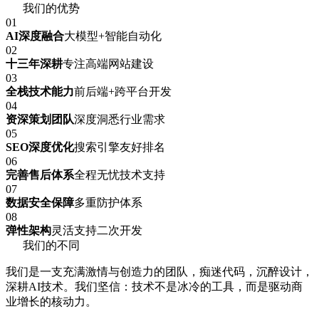
我们的优势
01
AI深度融合
大模型+智能自动化
02
十三年深耕
专注高端网站建设
03
全栈技术能力
前后端+跨平台开发
04
资深策划团队
深度洞悉行业需求
05
SEO深度优化
搜索引擎友好排名
06
完善售后体系
全程无忧技术支持
07
数据安全保障
多重防护体系
08
弹性架构
灵活支持二次开发
我们的不同
我们是一支充满激情与创造力的团队，痴迷代码，沉醉设计，
深耕AI技术。我们坚信：技术不是冰冷的工具，而是驱动商
业增长的核动力。