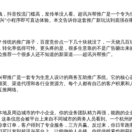
钱，抖音投流门槛高，发传单没人看。超讯兴帮推广是一个专为
兴”小程序即可直达体验。本文告诉你这套推广新玩法到底强在
？传统的推广路子，百度竞价点一下几十块就没了，一天烧几百
，转化率低得可怜。更头疼的是，很多生意靠的不是广告砸出来
位推荐一个很多人还不知道的新渠道——超讯兴帮推广。
兴帮推广是一套专为生意人设计的商务互助推广系统。它的核心
精英、渠道代理和各行业资源方。每个人都有自己的客户积累和
互推网络。
本地及周边城市的中小企业。你的业务团队精力再强，能跑的企
%。这条信息会被平台上来自不同城市的商务人员看到。一个杭州
你拿订单，客户得到了专业服务，三方共赢。反过来，你日常跑
但可以发到超讯兴平台上，让能做的人去接，你提供线索也能获