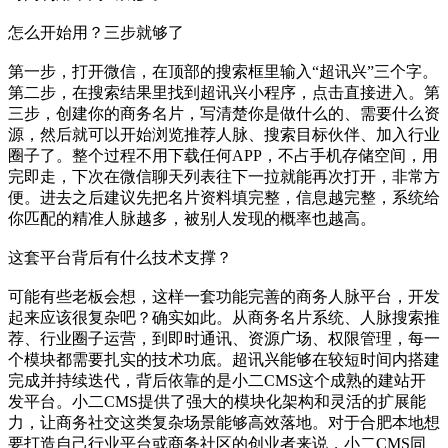
怎么开始用？三步就够了
第一步，打开微信，在顶部的搜索框里输入“超讯兴”三个字。
第二步，在搜索结果里找到超讯兴小程序，点击直接进入。第
三步，创建你的商务名片，写清楚你是做什么的、需要什么资
源，然后就可以开始浏览推荐人脉、搜索目标伙伴、加入行业
圈子了。整个过程不用下载任何APP，不占手机存储空间，用
完即走，下次在微信聊天列表往下一拉就能再次打开，非常方
便。进去之后建议先把名片资料填完整，信息越完整，系统给
你匹配的精准人脉越多，被别人发现的概率也越高。
这套平台背后有什么技术支撑？
可能有些老板会想，这样一套功能完善的商务人脉平台，开发
起来应该很复杂吧？确实如此。从商务名片系统、人脉搜索推
荐、行业圈子运营，到即时通讯、资源广场、权限管理，每一
个模块都需要扎实的技术功底。超讯兴能够在较短时间内搭建
完成并持续迭代，背后依靠的是小二CMS这个成熟的建站开
发平台。小二CMS提供了强大的模块化架构和灵活的扩展能
力，让商务社交这类复杂场景能够高效落地。对于合肥本地想
要打造自己行业平台或商务社区的创业者来说，小二CMS同