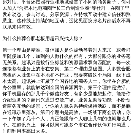
起对话。平台还按照行业和地域设置了不同的商务圈子，你可
以加入“合肥本地电商圈”“长三角制造业圈”等社群，在圈子里
发布动态、参与讨论、分享资源，在持续互动中建立信任和熟
悉度。这种线上持续的轻互动，远比见面换张名片然后永不再
联系来得有效。
为什么推荐合肥老板用超讯兴找人脉？
第一个理由是精准。微信加人是你被动等着别人来加，或者群
里随便加几个，加到的人做什么的都有，大部分跟你的业务毫
无关系。超讯兴是按行业标签和资源需求双向匹配的，每一次
连接都有业务上的潜在交集。第二个理由是破圈。大多数合肥
老板的人脉集中在本地和本行业，想要突破这个局限，线下成
本太高。超讯兴上汇聚了全国各地的商务人士，你坐在合肥的
办公室里，就能触达到全国的资源网络。第三个理由是激活。
你手机里存的那几千个微信好友，有多少是能想起你、能给你
介绍业务的？超讯兴通过资源广场、业务互助等功能，不断创
造商务互动的场景，让你的人脉关系持续保持活跃，而不是躺
在通讯录里落灰。第四个理由是高效。一场线下商会活动，你
一下午加了几十个人，真正能跟每个人聊上几句的也就那么几
个。在超讯兴上，你可以同时跟多个潜在合作伙伴并行沟通，
时间利用率高出太多。