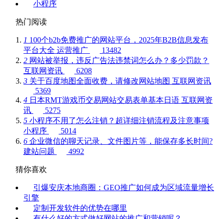
小程序
热门阅读
1
100个b2b免费推广的网站平台，2025年B2B信息发布
平台大全
运营推广
13482
2
网站被举报，违反广告法违禁词怎么办？多少罚款？
互联网资讯
6208
3
关于百度地图全面收费，请修改网站地图
互联网资讯
5369
4
日本RMT游戏币交易网站交易表单基本日语
互联网资
讯
5275
5
小程序不用了怎么注销？超详细注销流程及注意事项
小程序
5014
6
企业微信的聊天记录、文件图片等，能保存多长时间?
建站问题
4992
猜你喜欢
引爆安庆本地商圈：GEO推广如何成为区域流量增长
引擎
定制开发软件的优势在哪里
有什么好的方式做好网站的推广和营销呢？