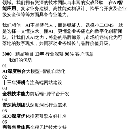
领域。我们拥有资深的技术团队与丰富的实战经验，在
AI智
能应用
、复杂业务建模、高性能架构设计、跨平台开发及企业
级安全保障等方面具备专业能力。
我们相信，AI不是替代人，而是赋能人。选择小二CMS，就
是选择一支懂技术、懂AI、更懂您业务痛点的数字化创新团
队。让我们以AI之力，将您的品牌愿景与市场机遇转化为可
落地的数字现实，共同驱动业务增长与品牌价值升级。
3000+
精品项目
12年
行业深耕
98%
客户满意
我们的优势
01
AI深度融合
大模型+智能自动化
02
十三年深耕
专注高端网站建设
03
全栈技术能力
前后端+跨平台开发
04
资深策划团队
深度洞悉行业需求
05
SEO深度优化
搜索引擎友好排名
06
完善售后体系
全程无忧技术支持