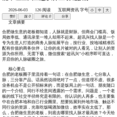
2026-06-03
126 阅读
互联网资讯
字号
小
中
大
赞
0
踩
0
评论
0
分享
文章摘要
合肥做生意的老板都知道，人脉就是财脉。但商会门槛高、饭
局效率低、通讯录里一堆人却用不起来。超讯兴找人脉是一个
专为生意人打造的商务人脉拓展平台，按行业、按地域精准匹
配有价值的商务伙伴，让你的名片被对的人看见，让别人的资
源为你所用。无需下载，微信搜索“超讯兴”小程序即可直达，
开启你的人脉破圈之旅。
核心要点
合肥的老板圈子里流传着一句话：在合肥做生意，七分靠人
脉，三分靠产品。话虽然说得绝对了一点，但道理不虚。很多
业务机会不是公开招标来的，而是饭局上的一句话、朋友随口
的一个介绍、同行不经意间透露的一个需求。问题是，一个老
板的线下社交半径终究是有限的。你认识的人再多，也主要集
中在合肥本地和自己行业圈里。想要拓展到外地市场、触达不
同行业的资源，光靠吃饭喝酒加微信，效率实在太低了。那
么，合肥做生意的老板，到底去哪里找人脉才最高效？今天给