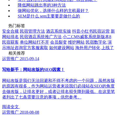
降低网站跳出率的3种方法
做网站优化，选择什么样的主机最好？
SEM是什么 sem主要要是做什么的
热门标签
安全合规
民宿管理方法
酒店系统实操
抖音小红书民宿运营
新
网站排名
民宿酒店系统推广方法
小二CMS威客系统新版本8
民宿获客
单位网站打不开
会员裂变
维护网站
民宿数字化
演
示地址咨询官方客服索取
如何建设网站
海外用户转化
上线了
相关推荐
运营推广
2015-09-14
写给新手：网站改版的SEO因素！
网站改版是我们无法回避和不得不考虑的一个问题，虽然改版
的原因有很多，作为网站运营者来说我们必须站在SEO的角度
去做改版，让排名更好，或者让排名损失降到最低。在这里笔
者列出了七条需要注意的事项，供您参考。
阅读全文
运营推广
2018-08-08