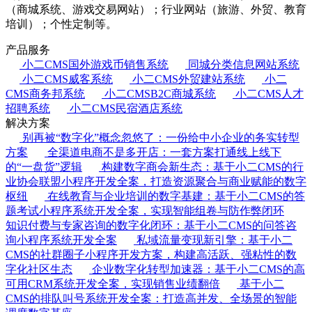
（商城系统、游戏交易网站）；行业网站（旅游、外贸、教育
培训）；个性定制等。
产品服务
小二CMS国外游戏币销售系统
同城分类信息网站系统
小二CMS威客系统
小二CMS外贸建站系统
小二
CMS商务邦系统
小二CMSB2C商城系统
小二CMS人才
招聘系统
小二CMS民宿酒店系统
解决方案
别再被“数字化”概念忽悠了：一份给中小企业的务实转型
方案
全渠道电商不是多开店：一套方案打通线上线下
的“一盘货”逻辑
构建数字商会新生态：基于小二CMS的行
业协会联盟小程序开发全案，打造资源聚合与商业赋能的数字
枢纽
在线教育与企业培训的数字基建：基于小二CMS的答
题考试小程序系统开发全案，实现智能组卷与防作弊闭环
知识付费与专家咨询的数字化闭环：基于小二CMS的问答咨
询小程序系统开发全案
私域流量变现新引擎：基于小二
CMS的社群圈子小程序开发方案，构建高活跃、强粘性的数
字化社区生态
企业数字化转型加速器：基于小二CMS的高
可用CRM系统开发全案，实现销售业绩翻倍
基于小二
CMS的排队叫号系统开发全案：打造高并发、全场景的智能