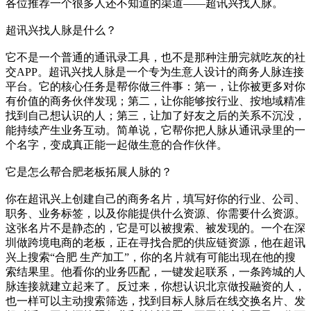
各位推荐一个很多人还不知道的渠道——超讯兴找人脉。
超讯兴找人脉是什么？
它不是一个普通的通讯录工具，也不是那种注册完就吃灰的社
交APP。超讯兴找人脉是一个专为生意人设计的商务人脉连接
平台。它的核心任务是帮你做三件事：第一，让你被更多对你
有价值的商务伙伴发现；第二，让你能够按行业、按地域精准
找到自己想认识的人；第三，让加了好友之后的关系不沉没，
能持续产生业务互动。简单说，它帮你把人脉从通讯录里的一
个名字，变成真正能一起做生意的合作伙伴。
它是怎么帮合肥老板拓展人脉的？
你在超讯兴上创建自己的商务名片，填写好你的行业、公司、
职务、业务标签，以及你能提供什么资源、你需要什么资源。
这张名片不是静态的，它是可以被搜索、被发现的。一个在深
圳做跨境电商的老板，正在寻找合肥的供应链资源，他在超讯
兴上搜索“合肥 生产加工”，你的名片就有可能出现在他的搜
索结果里。他看你的业务匹配，一键发起联系，一条跨城的人
脉连接就建立起来了。反过来，你想认识北京做投融资的人，
也一样可以主动搜索筛选，找到目标人脉后在线交换名片、发