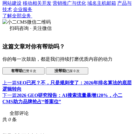
网站建设
移动相关开发
营销推广与优化
域名主机邮箱
产品与
技术
企业服务
了解全部业务
扫码咨询 · 关注微信
这篇文章对你有帮助吗？
你的每一次鼓励，都是我们持续打磨优质内容的动力
有帮助
没帮助
已赞
0
次
已踩
0
次
上一篇
SEO已死？不，只是规则变了：2026年排名算法的底层
逻辑转向
下一篇
2026 GEO研究报告：AI搜索流量暴增120%，小二
CMS助力品牌抢占“答案位”
全部评论
共
0
条