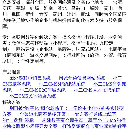
立足安徽，辐射全国。服务网络遍及全省16个地市——合肥、
安庆、芜湖、蚌埠、淮南、淮北、马鞍山、铜陵、黄山、滁
州、阜阳、宿州、六安、亳州、池州、宣城，同时为全国范围
内接受异地协作的企业与机构提供定制化技术支持与服务保
障。
专注互联网数字化解决方案，擅长微信小程序开发。业务涵
盖：微信生态与移动端（小程序、微信/手机端、APP定
制）；网站建设（企业站、品牌站、响应式网站）；电商平台
（商城系统、游戏交易网站）；行业网站（旅游、外贸、教育
培训）；个性定制等。
产品服务
国外游戏币销售系统
同城分类信息网站系统
小二
CMS威客系统
小二CMS外贸建站系统
小二CMS商务邦
系统
小二CMSB2C商城系统
小二CMS人才招聘系统
小二CMS民宿酒店系统
解决方案
别再被“数字化”概念忽悠了：一份给中小企业的务实转型
方案
全渠道电商不是多开店：一套方案打通线上线下
的“一盘货”逻辑
构建数字商会新生态：基于小二CMS的行
业协会联盟小程序开发全案，打造资源聚合与商业赋能的数字