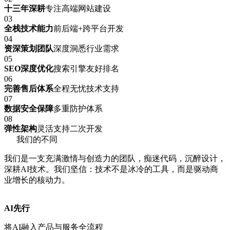
十三年深耕
专注高端网站建设
03
全栈技术能力
前后端+跨平台开发
04
资深策划团队
深度洞悉行业需求
05
SEO深度优化
搜索引擎友好排名
06
完善售后体系
全程无忧技术支持
07
数据安全保障
多重防护体系
08
弹性架构
灵活支持二次开发
我们的不同
我们是一支充满激情与创造力的团队，痴迷代码，沉醉设计，
深耕AI技术。我们坚信：技术不是冰冷的工具，而是驱动商
业增长的核动力。
AI先行
将AI融入产品与服务全流程