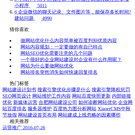
小程序
5011
6
企业微信的聊天记录、文件图片等，能保存多长时间?
建站问题
4990
猜你喜欢
做网站优化什么内容简单被百度判别优质内容
网站内容规划：一定要做的有自已特点
网站SEO优化需要注意的几个问题
一个很好的企业网站建设对企业有什么作用呢？
网站为什么要做网站优化
网站排名突然消失如何快速回复排名
热门标签
网站建设计划书
搜索引擎优化步骤是什么
搜索引擎降权惩罚
SEO网页设计
网站维护工作内容
网站百度快照更新
内部链接
优化
新媒体运营
合肥网站建设公司
如何诊断网站优化
企业网
站百度排名
服务器维护
百度热力图分析网站
XiaoerCMS中秋
节放假
网站建设首页布局
网站建成上线忽略的因素哪些
相关推荐
运营推广
2016-07-26