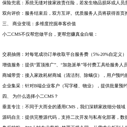
保险兜底：系统无缝对接家政责任险，若发生物品损坏或人员
双向评价：服务结束后，双方互评。优质服务人员将获得首页
三、 商业变现：多维度挖掘单客价值
小二CMS不仅帮您做平台，更帮您赚真金白银：
交易抽佣：对每笔成功订单收取平台服务费（5%-20%自定义
增值服务：提供“置顶推广”、“加急派单”等付费工具给服务人
商城带货：接入家政耗材商城（清洁剂、除螨仪），用户预约
企业集采：针对B端企业客户（写字楼、物业），提供批量预
四、 为什么选择小二CMS？
垂直专注：不同于大而全的通用CMS，我们深耕家政细分领域
源码自主：提供完整源代码，支持二次开发与私有化部署，数