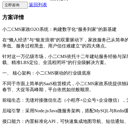
返回列表
立即咨询
方案详情
小二CMS家政O2O系统：构建数字化“服务到家”的新基建
在“懒人经济”与“银发浪潮”的双重驱动下，家政服务已从简
率低、服务过程黑盒、用户信任难建立”的四大痛点。
针对这一万亿级市场，小二CMS依托十二年建站服务经验与
载、精准LBS定位、全流程闭环”的行业级解决方案。
一、 核心架构：小二CMS驱动的行业级底座
不同于市面上简单的SaaS租赁模式，小二CMS家政系统提
春节、大促等高峰期，平台依然如丝般顺滑。
前端生态：无缝对接微信生态（小程序+公众号+企业微信）
后端引擎：采用Node.js/Java微服务架构，搭配MySQL与Re
接口能力：内置标准化API，可快速集成地图导航、短信通知